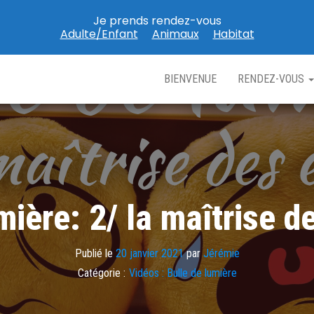
Je prends rendez-vous
Adulte/Enfant
Animaux
Habitat
BIENVENUE
RENDEZ-VOUS
mière: 2/ la maîtrise 
Publié le
20 janvier 2021
par
Jérémie
Catégorie :
Vidéos : Bulle de lumière