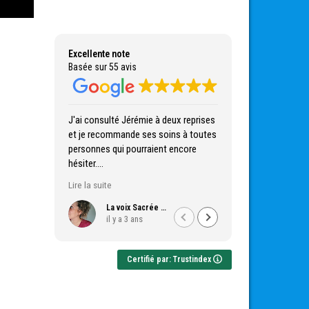
Excellente note
Basée sur 55 avis
J'ai consulté Jérémie à deux reprises
Parfait excellente expérienc
et je recommande ses soins à toutes
Personne très bienveillante
personnes qui pourraient encore
Et agréable
hésiter.
Très à l écoute et professio
Il est d'une bienveillance incroyable
Lire la suite
mais surtout il saura vous amener là
où cela est juste et nécessaire pour
La voix Sacrée De SaRâ
Francine GERARD
il y a 3 ans
il y a 3 ans
vous, vous donnez les clés pour être
acteur de ce changement qu'il
impulse.
Certifié par: Trustindex
Il est clair, humble et fort compétent.
Il a mis en lumière des
aspects/blessures bien enfouies,
guidé leur mise en mouvement,