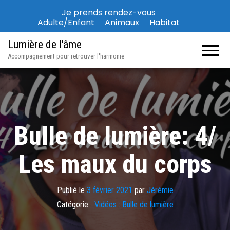
Je prends rendez-vous
Adulte/Enfant
Animaux
Habitat
Lumière de l'âme
Accompagnement pour retrouver l'harmonie
Bulle de lumière: 4/
Les maux du corps
Publié le
3 février 2021
par
Jérémie
Catégorie :
Vidéos : Bulle de lumière