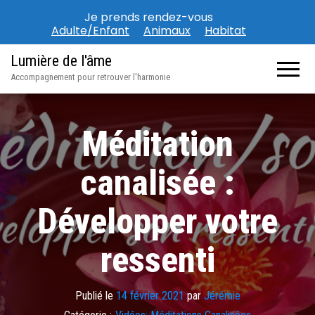
Je prends rendez-vous
Adulte/Enfant
Animaux
Habitat
Lumière de l'âme
Accompagnement pour retrouver l'harmonie
Méditation
canalisée :
Développer votre
ressenti
Publié le
14 février 2021
par
Jérémie
Catégorie :
Vidéos: Méditations Canalisées