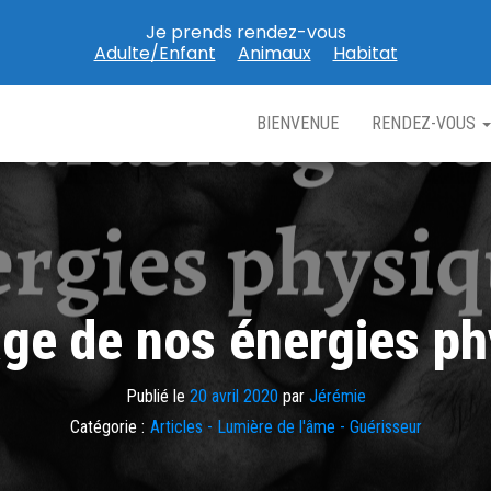
Je prends rendez-vous
Adulte/Enfant
Animaux
Habitat
BIENVENUE
RENDEZ-VOUS
age de nos énergies ph
Publié le
20 avril 2020
par
Jérémie
Catégorie :
Articles - Lumière de l'âme - Guérisseur